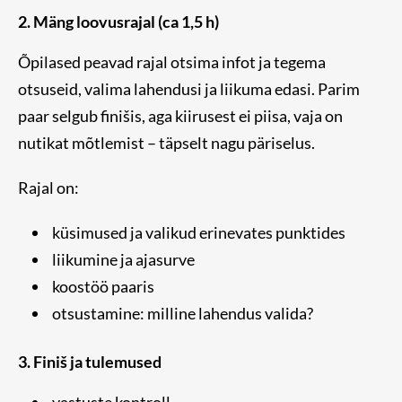
2. Mäng loovusrajal (ca 1,5 h)
Õpilased peavad rajal otsima infot ja tegema
otsuseid, valima lahendusi ja liikuma edasi. Parim
paar selgub finišis, aga kiirusest ei piisa, vaja on
nutikat mõtlemist – täpselt nagu päriselus.
Rajal on:
küsimused ja valikud erinevates punktides
liikumine ja ajasurve
koostöö paaris
otsustamine: milline lahendus valida?
3. Finiš ja tulemused
vastuste kontroll