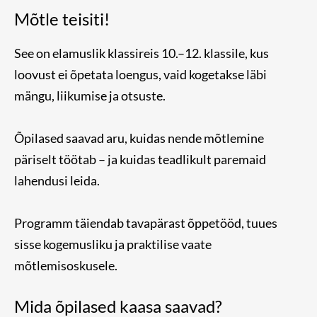
Mõtle teisiti!
See on elamuslik klassireis 10.–12. klassile, kus
loovust ei õpetata loengus, vaid kogetakse läbi
mängu, liikumise ja otsuste.
Õpilased saavad aru, kuidas nende mõtlemine
päriselt töötab – ja kuidas teadlikult paremaid
lahendusi leida.
Programm täiendab tavapärast õppetööd, tuues
sisse kogemusliku ja praktilise vaate
mõtlemisoskusele.
Mida õpilased kaasa saavad?