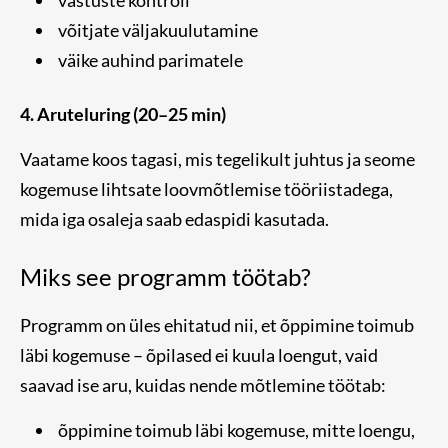
võitjate väljakuulutamine
väike auhind parimatele
4. Aruteluring (20–25 min)
Vaatame koos tagasi, mis tegelikult juhtus ja seome
kogemuse lihtsate loovmõtlemise tööriistadega,
mida iga osaleja saab edaspidi kasutada.
Miks see programm töötab?
Programm on üles ehitatud nii, et õppimine toimub
läbi kogemuse – õpilased ei kuula loengut, vaid
saavad ise aru, kuidas nende mõtlemine töötab:
õppimine toimub läbi kogemuse, mitte loengu,