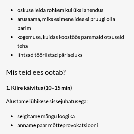
oskuse leida rohkem kui üks lahendus
arusaama, miks esimene idee ei pruugi olla
parim
kogemuse, kuidas koostöös paremaid otsuseid
teha
lihtsad tööriistad päriseluks
Mis teid ees ootab?
1. Kiire käivitus (10–15 min)
Alustame lühikese sissejuhatusega:
selgitame mängu loogika
anname paar mõtteprovokatsiooni