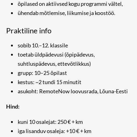
õpilased on aktiivsed kogu programmi vältel,
ühendab mõtlemise, liikumise ja koostöö.
Praktiline info
sobib 10.–12. klassile
toetab üldpädevusi (õpipädevus,
suhtluspädevus, ettevõtlikkus)
grupp: 10–25 õpilast
kestus: ~2 tundi 15 minutit
asukoht: RemoteNow loovusrada, Lõuna-Eesti
Hind:
kuni 10 osalejat: 250 € + km
iga lisanduv osaleja: +10 € + km