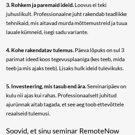
3. Rohkem ja paremaid ideid.
Loovus ei teki
juhuslikult. Professionaalne juht rakendab teadlikke
tehnikaid, mis aitavad murda mõttemustreid ja tuua
lauale kümneid, isegi sadu variante.
4. Kohe rakendatav tulemus.
Päeva lõpuks on sul 3
parimat ideed koos tegevusplaaniga (kes teeb, mida
teeb ja mis ajaks teeb). Lisaks hulk ideid tulevikuks.
5. Investeering, mis tasub end ära.
Seminaripäev on
kulu nii ajas kui rahas. Professionaalselt juhitud
ajurünnak aitab tagada, et see aeg toob ettevõttele
reaalseid tulemusi.
Soovid, et sinu seminar RemoteNow