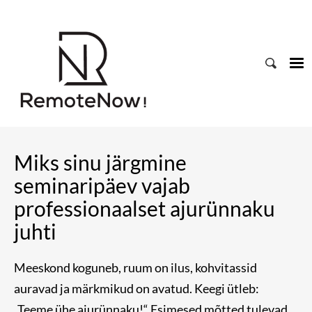
Miks sinu järgmine
seminaripäev vajab
professionaalset ajurünnaku
juhti
Meeskond koguneb, ruum on ilus, kohvitassid
auravad ja märkmikud on avatud. Keegi ütleb:
„Teeme ühe ajurünnaku!“ Esimesed mõtted tulevad