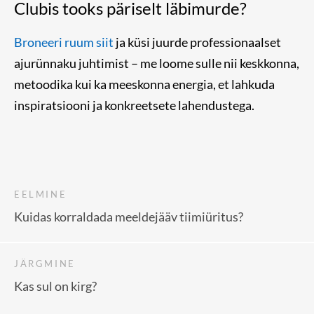
Clubis tooks päriselt läbimurde?
Broneeri ruum siit
ja küsi juurde professionaalset
ajurünnaku juhtimist – me loome sulle nii keskkonna,
metoodika kui ka meeskonna energia, et lahkuda
inspiratsiooni ja konkreetsete lahendustega.
EELMINE
Kuidas korraldada meeldejääv tiimiüritus?
JÄRGMINE
Kas sul on kirg?