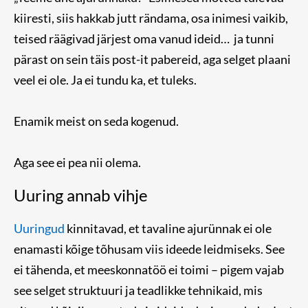
kiiresti, siis hakkab jutt rändama, osa inimesi vaikib,
teised räägivad järjest oma vanud ideid… ja tunni
pärast on sein täis post-it pabereid, aga selget plaani
veel ei ole. Ja ei tundu ka, et tuleks.
Enamik meist on seda kogenud.
Aga see ei pea nii olema.
Uuring annab vihje
Uuringud
kinnitavad, et tavaline ajurünnak ei ole
enamasti kõige tõhusam viis ideede leidmiseks. See
ei tähenda, et meeskonnatöö ei toimi – pigem vajab
see selget struktuuri ja teadlikke tehnikaid, mis