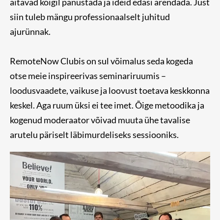
aitavad kõigil panustada ja ideid edasi arendada. Just
siin tuleb mängu professionaalselt juhitud
ajurünnak.
RemoteNow Clubis on sul võimalus seda kogeda
otse meie inspireerivas seminariruumis –
loodusvaadete, vaikuse ja loovust toetava keskkonna
keskel. Aga ruum üksi ei tee imet. Õige metoodika ja
kogenud moderaator võivad muuta ühe tavalise
arutelu päriselt läbimurdeliseks sessiooniks.