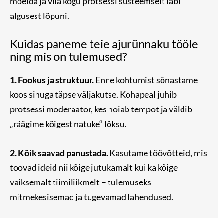
mõelda ja viia kogu protsessi süsteemselt läbi
algusest lõpuni.
Kuidas paneme teie ajurünnaku tööle
ning mis on tulemused?
1. Fookus ja struktuur.
Enne kohtumist sõnastame
koos sinuga täpse väljakutse. Kohapeal juhib
protsessi moderaator, kes hoiab tempot ja väldib
„räägime kõigest natuke“ lõksu.
2. Kõik saavad panustada.
Kasutame töövõtteid, mis
toovad ideid nii kõige jutukamalt kui ka kõige
vaiksemalt tiimiliikmelt – tulemuseks
mitmekesisemad ja tugevamad lahendused.